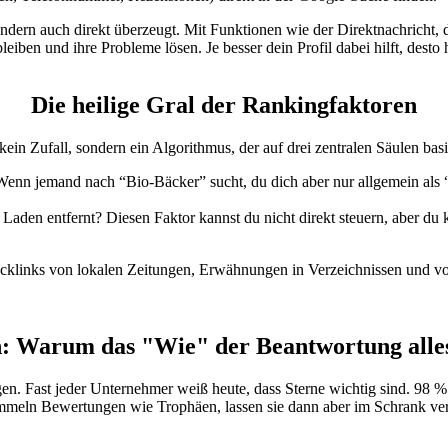
t, sondern auch direkt überzeugt. Mit Funktionen wie der Direktnachric
leiben und ihre Probleme lösen. Je besser dein Profil dabei hilft, dest
Die heilige Gral der Rankingfaktoren
kein Zufall, sondern ein Algorithmus, der auf drei zentralen Säulen basi
n jemand nach “Bio-Bäcker” sucht, du dich aber nur allgemein als “Bäc
 Laden entfernt? Diesen Faktor kannst du nicht direkt steuern, aber du
acklinks von lokalen Zeitungen, Erwähnungen in Verzeichnissen und v
: Warum das "Wie" der Beantwortung alles
 Fast jeder Unternehmer weiß heute, dass Sterne wichtig sind. 98 % 
ammeln Bewertungen wie Trophäen, lassen sie dann aber im Schrank ve