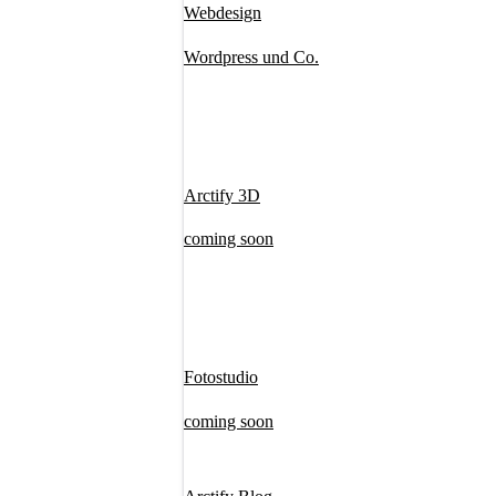
Webdesign
Wordpress und Co.
Arctify 3D
coming soon
Fotostudio
coming soon