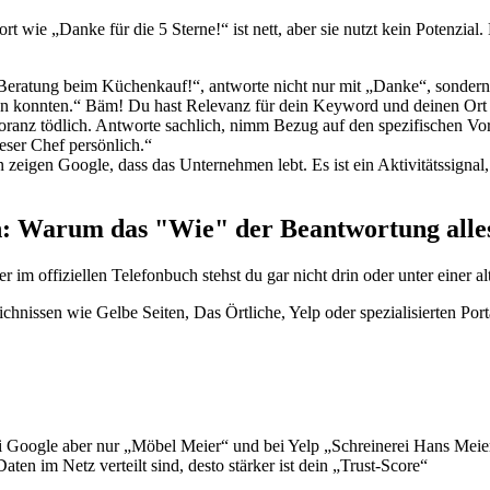
 wie „Danke für die 5 Sterne!“ ist nett, aber sie nutzt kein Potenzial.
eratung beim Küchenkauf!“, antworte nicht nur mit „Danke“, sondern: 
n konnten.“ Bäm! Du hast Relevanz für dein Keyword und deinen Ort 
ranz tödlich. Antworte sachlich, nimm Bezug auf den spezifischen Vorfa
ser Chef persönlich.“
 zeigen Google, dass das Unternehmen lebt. Es ist ein Aktivitätssignal
: Warum das "Wie" der Beantwortung alles
aber im offiziellen Telefonbuch stehst du gar nicht drin oder unter einer 
issen wie Gelbe Seiten, Das Örtliche, Yelp oder spezialisierten Porta
 Google aber nur „Möbel Meier“ und bei Yelp „Schreinerei Hans Meier“
aten im Netz verteilt sind, desto stärker ist dein „Trust-Score“