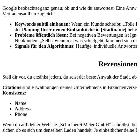
Google beobachtet ganz genau, ob und wie du antwortest. Eine Antwort
Vertrauensaufbau zugleich:
Keywords subtil einbauen:
Wenn ein Kunde schreibt: „Tolle B
der
Planung Ihrer neuen Einbauküche in [Stadtname]
helfe
Probleme öffentlich lösen:
Bei negativen Bewertungen ist Igno
Neukunden: „Selbst wenn mal was schiefgeht, kümmert sich die
Signale für den Algorithmus:
Häufige, individuelle Antworten
Rezensionen
Stell dir vor, du erzählst jedem, du seist der beste Anwalt der Stadt, 
Citations
sind Erwähnungen deines Unternehmens in Branchenverzeichn
Konsistenz
:
N
ame
A
ddress
P
hone
Wenn du auf deiner Website „Schreinerei Meier GmbH“ schreibst, bei
sicher, ob es sich um denselben Laden handelt. Je einheitlicher deine D